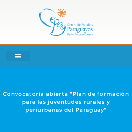
Convocatoria abierta "Plan de formación
para las juventudes rurales y
periurbanas del Paraguay"